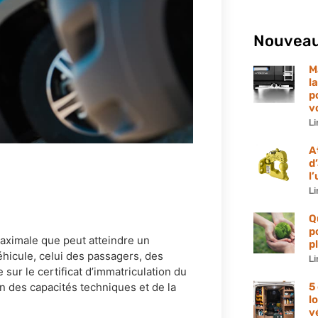
Nouveau
M
l
p
v
Li
A
d
l
Li
Q
p
aximale que peut atteindre un
p
véhicule, celui des passagers, des
Li
sur le certificat d’immatriculation du
5
on des capacités techniques et de la
l
v