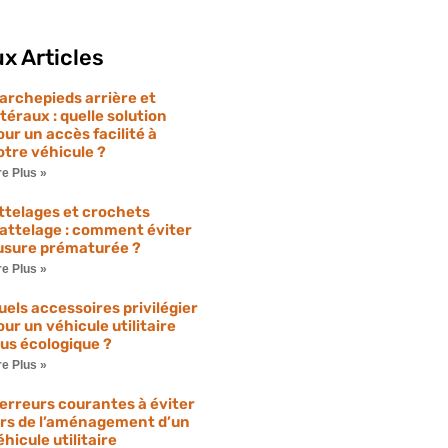
x Articles
archepieds arrière et
atéraux : quelle solution
our un accès facilité à
otre véhicule ?
re Plus »
ttelages et crochets
’attelage : comment éviter
’usure prématurée ?
re Plus »
uels accessoires privilégier
our un véhicule utilitaire
lus écologique ?
re Plus »
 erreurs courantes à éviter
ors de l’aménagement d’un
éhicule utilitaire