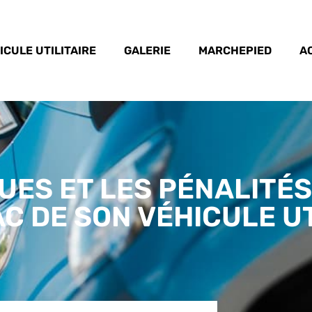
ICULE UTILITAIRE
GALERIE
MARCHEPIED
A
UES ET LES PÉNALITÉS
 DE SON VÉHICULE UT